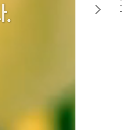
교회
다.
소식
찾아