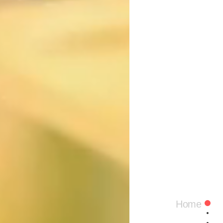
방문해주신
Hom
Home
금주