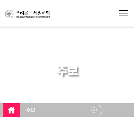
주보
주보