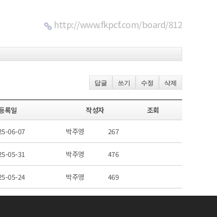
http://www.fkpcf.com/board/812
답글
쓰기
수정
삭제
등록일
작성자
조회
25-06-07
박주영
267
25-05-31
박주영
476
25-05-24
박주영
469