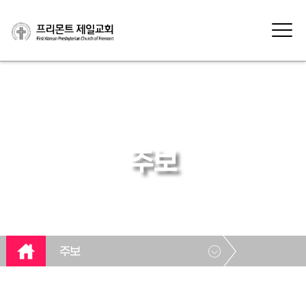
주보
주보