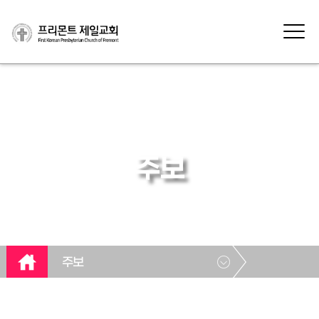
주보
주보