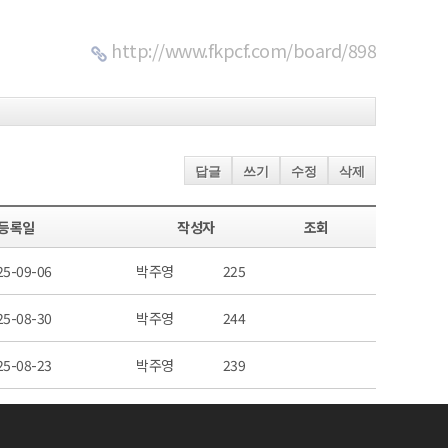
http://www.fkpcf.com/board/898
답글
쓰기
수정
삭제
등록일
작성자
조회
25-09-06
박주영
225
25-08-30
박주영
244
25-08-23
박주영
239