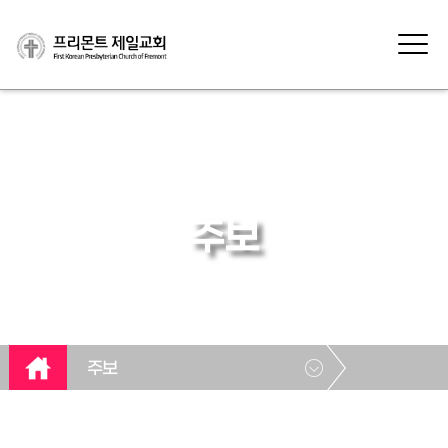
주보
주보