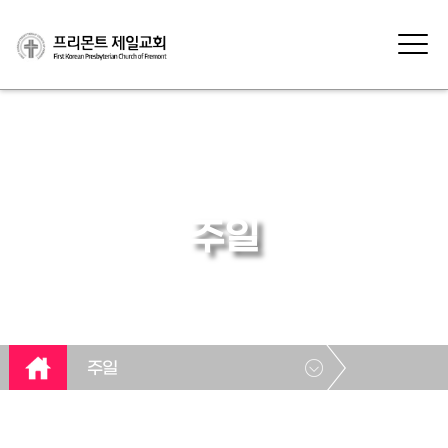
주일
주일