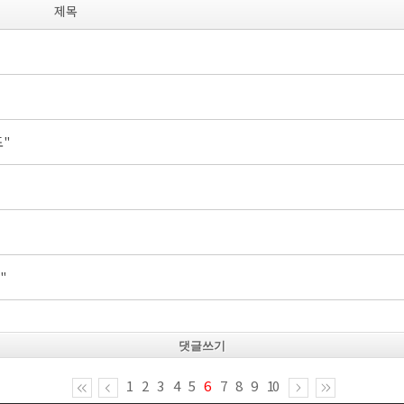
제목
도"
"
댓글쓰기
1
2
3
4
5
6
7
8
9
10