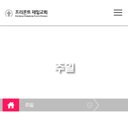
주일
주일