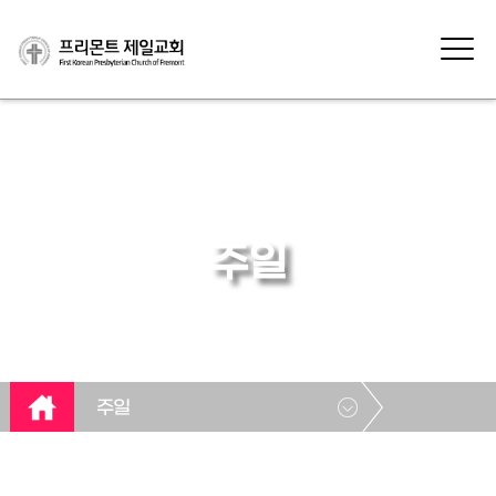
주일
주일