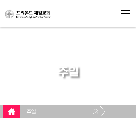
주일
주일