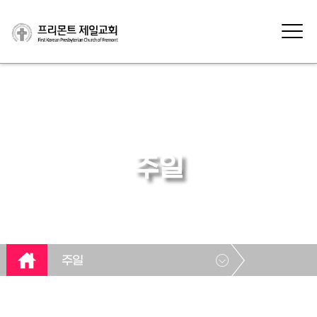
주일
주일