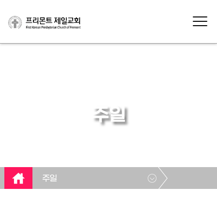
주일
주일