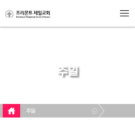
주일
주일